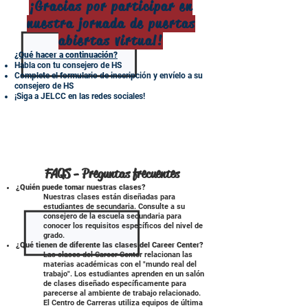
¡Gracias por participar en
nuestra jornada de puertas
abiertas virtual!
¿Qué hacer a continuación?
Habla con tu consejero de HS
Complete el formulario de inscripción y envíelo a su
consejero de HS
¡Siga a JELCC en las redes sociales!
FAQS - Preguntas frecuentes
¿Quién puede tomar nuestras clases?
Nuestras clases están diseñadas para
estudiantes de secundaria. Consulte a su
consejero de la escuela secundaria para
conocer los requisitos específicos del nivel de
grado.
¿Qué tienen de diferente las clases del Career Center?
Las clases del Career Center relacionan las
materias académicas con el "mundo real del
trabajo". Los estudiantes aprenden en un salón
de clases diseñado específicamente para
parecerse al ambiente de trabajo relacionado.
El Centro de Carreras utiliza equipos de última