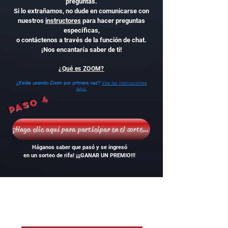
preguntas.
Si lo extrañamos, no dude en comunicarse con
nuestros
instructores
para hacer preguntas
específicas,
o contáctenos a través de la función de chat.
¡Nos encantaría saber de ti!
Si
¿Qué es ZOOM?
¿Estás usando Zoom por primera vez?
Vea las instrucciones
aquí.
Paso 4
¡Haga clic aquí para participar en el sorteo de la rifa!
Háganos saber que pasó y se ingresó
en un sorteo de rifa! ¡¡¡GANAR UN PREMIO!!!