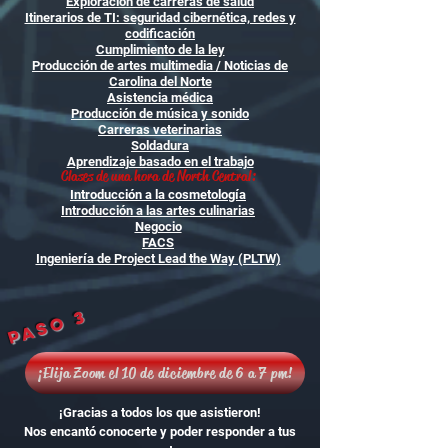
Exploración de carreras de salud
Itinerarios de TI: seguridad cibernética, redes y
codificación
Cumplimiento de la ley
Producción de artes multimedia / Noticias de
Carolina del Norte
Asistencia médica
Producción de música y sonido
Carreras veterinarias
Soldadura
Aprendizaje basado en el trabajo
Clases de una hora de North Central:
Introducción a la cosmetología
Introducción a las artes culinarias
Negocio
FACS
Ingeniería de Project Lead the Way (PLTW)
Paso 3
¡Elija Zoom el 10 de diciembre de 6 a 7 pm!
¡Gracias a todos los que asistieron!
Nos encantó conocerte y poder responder a tus