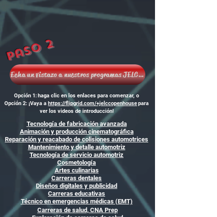
Paso 2
Echa un vistazo a nuestros programas JELCC para más de 22 años
Opción 1:
haga clic en los enlaces para comenzar, o
Opción 2: ¡Vaya a
https://flipgrid.com/+jelccopenhouse
para
ver los videos de introducción!
Tecnología de fabricación avanzada
Animación y producción cinematográfica
Reparación y reacabado de colisiones automotrices
Mantenimiento y detalle automotriz
Tecnología de servicio automotriz
Cosmetología
Artes culinarias
Carreras dentales
Diseños digitales y publicidad
Carreras educativas
Técnico en emergencias médicas (EMT)
Carreras de salud, CNA Prep