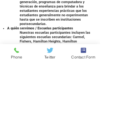
generación, programas de computadora y
técnicas de enseñanza para brindar a los
estudiantes experiencias prácticas que los
estudiantes generalmente no experimentan
hasta que se inscriben en instituciones
postsecundarias.
A quién servimos / Escuelas participantes
Nuestras escuelas participantes incluyen las
siguientes escuelas secundarias: Carmel,
Fishers, Hamilton Heights, Hamilton
Southeastern, Indiana School for the Blind and
Visually Impaired, Indiana School for the Deaf,
Noblesville, North Central, Sheridan, Western
Phone
Twitter
Contact Form
Boone, Westfield y Zionsville. También hemos
tenido estudiantes de escuelas autónomas,
escuelas privadas y escuelas en el hogar.
¡Consulte a su consejero vocacional para
obtener más información o contáctenos!
Si soy educado en casa ... ¿puedo asistir?
¡Sí! Comuníquese con
Carrie Dodd, Supervisora ​​
de Servicios Estudiantiles
, para obtener más
información.
¿Cuántos créditos puedo ganar?
Nuestros estudiantes pueden obtener créditos
electivos de escuela secundaria por nuestros
cursos. Al aprobar un curso del semestre, un
estudiante puede obtener tres créditos por un
curso de tres horas y dos créditos por un curso
de dos horas. La escuela secundaria del
estudiante agregará estos créditos a la
transcripción.
¿Qué más puedo ganar?