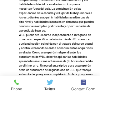
habilidades obtenidos en el aula con los que se
necesitan fuera del aula. La combinación de las
experiencias de la escuela y el lugar de trabajo motiva a
los estudiantes a adquirir habilidades académicas de
alto nivel y habilidades laborales en demanda que pueden
conducir a un empleo gratificante y oportunidades de
aprendizaje futuras.
WBL puede ser un curso independiente o integrado en
otro curso específico de la industria de JEL siempre
que la ubicación coincida con el trabajo del curso actual
y continúe basándose en los conocimientos adquiridos
en el aula. Como una opción independiente, los
estudiantes de WBL deberán aplicar las habilidades
aprendidas en cursos anteriores de (6) horas de crédito
en el itinerario. Un estudiante típico para esta opción
sería un estudiante de segundo año de JEL que trabaja
en la ruta del programa completado. Ambos programas
son supervisados ​​por el coordinador de WBL y el
maestro de CTE para asegurar el énfasis en la
capacitación para las habilidades laborales más
Phone
Twitter
Contact Form
demandadas. Un estudiante ideal para este curso tendrá
al menos 16 años de edad y tendrá acceso a transporte
desde y hacia el lugar de trabajo.
$$$ Oficina de Estadísticas Laborales, Departamento de Trabajo
de EE. UU., Occupational Outlook Handbook en Internet en
http://www.bls.gov/ooh/
Revisar la
Guía en CTE carrera
y ver las ocupaciones de mayor
demanda en Indiana!
Cursos relacionados en JEL:
Educación cooperativa
Fill out the Interest Form today!