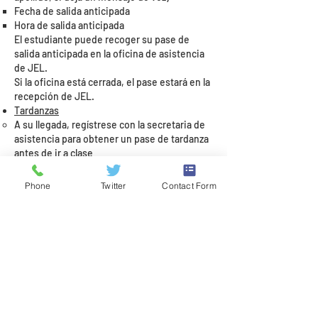
Fecha de salida anticipada
Hora de salida anticipada
El estudiante puede recoger su pase de
salida anticipada en la oficina de asistencia
de JEL.
Si la oficina está cerrada, el pase estará en la
recepción de JEL.
Tardanzas
A su llegada, regístrese con la secretaria de
asistencia para obtener un pase de tardanza
antes de ir a clase
Las tardanzas excesivas pueden resultar en
una baja en la calificación, retiro y
Phone
Twitter
Contact Form
reprobación del programa u otra
consecuencia.
Schedule a Shadow
Schedule a Tour