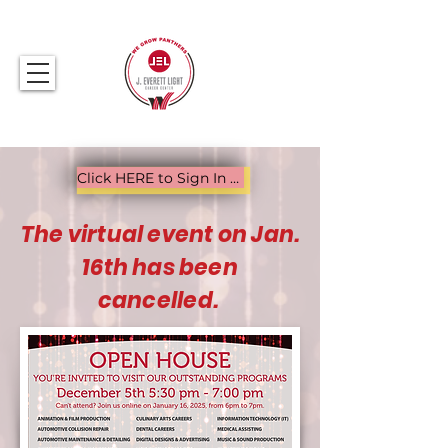
317.259.5265
Click HERE to Sign In & ENTER THE RAFFLE DRAWING!
The virtual event on Jan.
16th has been
cancelled.