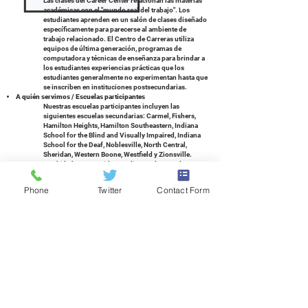
Las clases del Career Center relacionan las materias
académicas con el "mundo real del trabajo". Los
estudiantes aprenden en un salón de clases diseñado
específicamente para parecerse al ambiente de
trabajo relacionado. El Centro de Carreras utiliza
equipos de última generación, programas de
computadora y técnicas de enseñanza para brindar a
los estudiantes experiencias prácticas que los
estudiantes generalmente no experimentan hasta que
se inscriben en instituciones postsecundarias.
A quién servimos / Escuelas participantes
Nuestras escuelas participantes incluyen las
siguientes escuelas secundarias: Carmel, Fishers,
Hamilton Heights, Hamilton Southeastern, Indiana
School for the Blind and Visually Impaired, Indiana
School for the Deaf, Noblesville, North Central,
Sheridan, Western Boone, Westfield y Zionsville.
También hemos tenido estudiantes de escuelas
autónomas, escuelas privadas y escuelas en el hogar.
¡Consulte a su consejero vocacional para obtener
Phone
Twitter
Contact Form
más información o contáctenos!
Si soy educado en casa ... ¿puedo asistir?
¡Sí! Comuníquese con
Carrie Dodd, Supervisora ​​de
Servicios Estudiantiles
, para obtener más
información.
¿Cuántos créditos puedo ganar?
Nuestros estudiantes pueden obtener créditos
electivos de escuela secundaria por nuestros cursos.
Al aprobar un curso del semestre, un estudiante
puede obtener tres créditos por un curso de tres
horas y dos créditos por un curso de dos horas. La
escuela secundaria del estudiante agregará estos