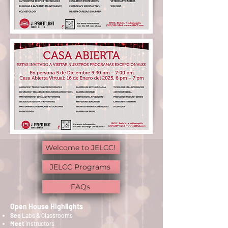
Welcome to JELCC!
JELCC Programs
FAQs
Open House Highlights
See
Labs & Classrooms
Meet
instructors