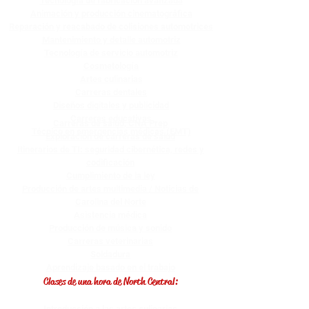
Tecnología de fabricación avanzada
Animación y producción cinematográfica
Reparación y reacabado de colisiones automotrices
Mantenimiento y detalle automotriz
Tecnología de servicio automotriz
Cosmetología
Artes culinarias
Carreras dentales
Diseños digitales y publicidad
Carreras educativas
Carreras de salud, CNA Prep
Técnico en emergencias médicas (EMT)
Exploración de carreras de salud
Itinerarios de TI: seguridad cibernética, redes y
codificación
Cumplimiento de la ley
Producción de artes multimedia / Noticias de
Carolina del Norte
Asistencia médica
Producción de música y sonido
Carreras veterinarias
Soldadura
Aprendizaje basado en el trabajo
Clases de una hora de North Central:
Introducción a la cosmetología
Introducción a las artes culinarias