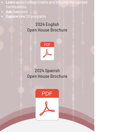
Learn
about College Credits and Industry-Recognized
Certifications
Ask
Questions
Explore
over 20 programs
2024 English
Open House Brochure
2024 Spanish
Open House Brochure