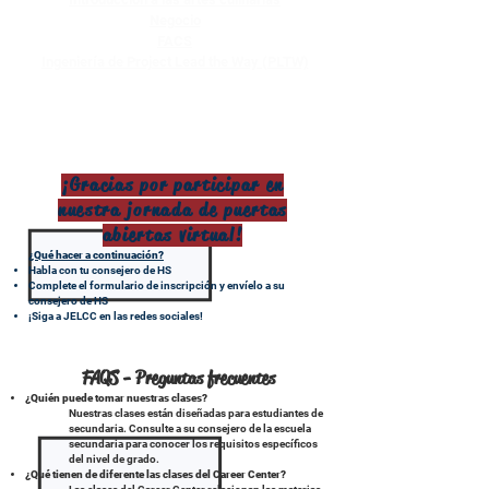
Negocio
FACS
Ingeniería de Project Lead the Way (PLTW)
¡Gracias por participar en
nuestra jornada de puertas
abiertas virtual!
¿Qué hacer a continuación?
Habla con tu consejero de HS
Complete el formulario de inscripción y envíelo a su
consejero de HS
¡Siga a JELCC en las redes sociales!
FAQS - Preguntas frecuentes
¿Quién puede tomar nuestras clases?
Nuestras clases están diseñadas para estudiantes de
secundaria. Consulte a su consejero de la escuela
secundaria para conocer los requisitos específicos
del nivel de grado.
¿Qué tienen de diferente las clases del Career Center?