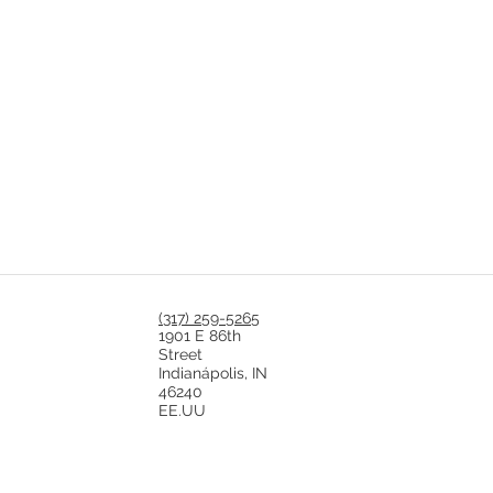
(317) 259-5265
1901 E 86th
Street
Indianápolis, IN
46240
EE.UU