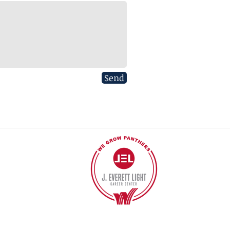
Send
© 2017 POR J EVERETT LIGHT CAREER CENTER
Póngase en contacto con el webmaster.