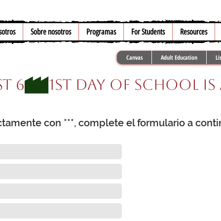
sotros
Sobre nosotros
Programas
For Students
Resources
Canvas
Adult Education
Li
t 6
tamente con ***, complete el formulario a conti