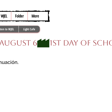
317.259.5265
WJEL
Folder
More
sten to WJEL
Light Cafe
nuación.