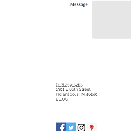
Message
(317) 259-5265
1901 E 86th Street
Indianápolis, IN 46240
EE.UU