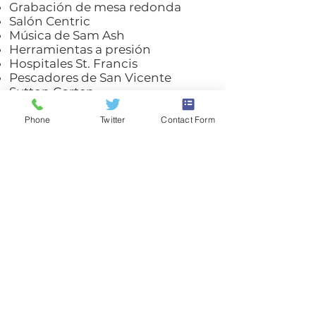
Grabación de mesa redonda
Salón Centric
Música de Sam Ash
Herramientas a presión
Hospitales St. Francis
Pescadores de San Vicente
Sutton Garten
Sonido de Sweetwater
Talevación
Phone
Twitter
Contact Form
El spa Woodhouse
Tom Wood Group
Educación especial de Western
Boone
Westfield Steel
(317) 259-5265
1901 E 86th Street
Indianápolis, IN 46240
EE.UU
© 2017 POR J EVERETT LIGHT CAREER CENTER
Póngase en contacto con el
webmaster.
Site designed by Kreative Marketing
www.standkreative.com
(317) 259-