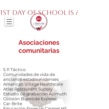
317.259.5265
1st Day of School is August 
Asociaciones
comunitarias
JELCC está muy orgulloso del apoyo de
nuestros socios comerciales (a partir del
9/10/19):
5.11 Táctico
Comunidades de vida de
ancianos estadounidenses
American Village Healthcare
Atlas Restaurant Supply
Estudio de grabación Azimuth
Colisión Burnside Express
Car-Brite
Educación Especial Carmel HS