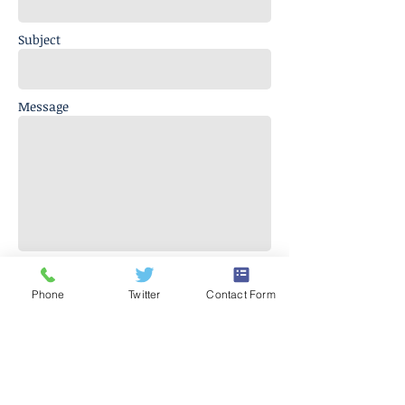
Subject
Message
Send
Phone
Twitter
Contact Form
(317) 259-5265
1901 E 86th Street
Indianápolis, IN 46240
EE.UU
© 2017 POR J EVERETT LIGHT CAREER CENTER
Póngase en contacto con el